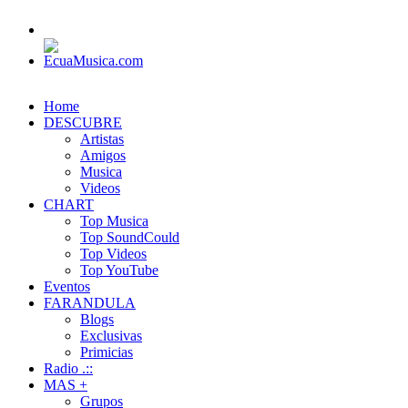
Home
DESCUBRE
Artistas
Amigos
Musica
Videos
CHART
Top Musica
Top SoundCould
Top Videos
Top YouTube
Eventos
FARANDULA
Blogs
Exclusivas
Primicias
Radio .::
MAS +
Grupos