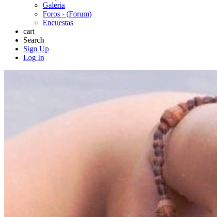
Galeria
Foros - (Forum)
Encuestas
cart
Search
Sign Up
Log In