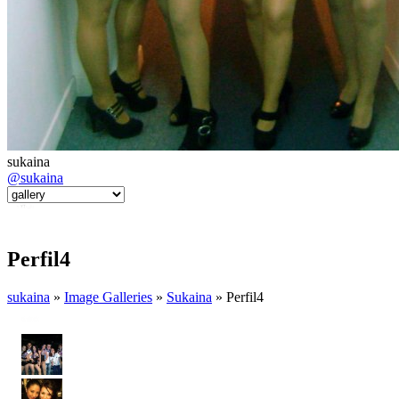
sukaina
@sukaina
Perfil4
sukaina
»
Image Galleries
»
Sukaina
» Perfil4