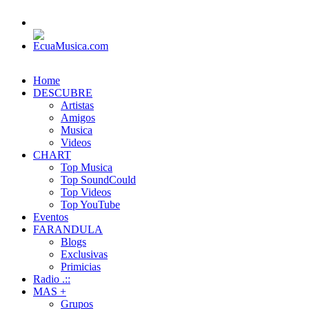
Home
DESCUBRE
Artistas
Amigos
Musica
Videos
CHART
Top Musica
Top SoundCould
Top Videos
Top YouTube
Eventos
FARANDULA
Blogs
Exclusivas
Primicias
Radio .::
MAS +
Grupos