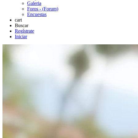
Galeria
Foros - (Forum)
Encuestas
cart
Buscar
Regístrate
Iniciar