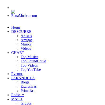
Home
DESCUBRE
Artistas
Amigos
Musica
Videos
CHART
Top Musica
Top SoundCould
Top Videos
Top YouTube
Eventos
FARANDULA
Blogs
Exclusivas
Primicias
Radio .::
MAS +
Grupos