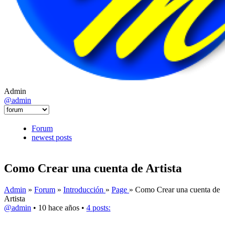
Admin
@admin
Forum
newest posts
Como Crear una cuenta de Artista
Admin
»
Forum
»
Introducción
»
Page
» Como Crear una cuenta de
Artista
@admin
• 10 hace años •
4 posts: