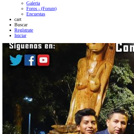
Galeria
Foros - (Forum)
Encuestas
cart
Buscar
Regístrate
Iniciar