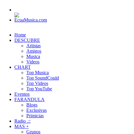
Home
DESCUBRE
Artistas
Amigos
Musica
Videos
CHART
Top Musica
Top SoundCould
Top Videos
Top YouTube
Eventos
FARANDULA
Blogs
Exclusivas
Primicias
Radio .::
MAS +
Grupos