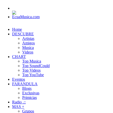
Home
DESCUBRE
Artistas
Amigos
Musica
Videos
CHART
Top Musica
Top SoundCould
Top Videos
Top YouTube
Eventos
FARANDULA
Blogs
Exclusivas
Primicias
Radio .::
MAS +
Grupos