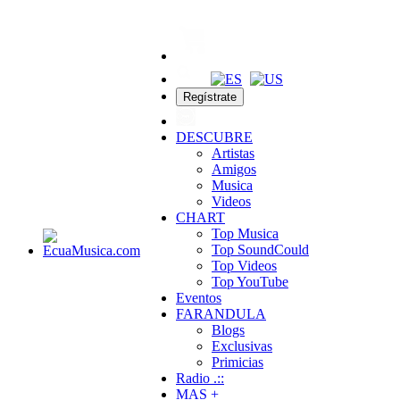
Regístrate
DESCUBRE
Artistas
Amigos
Musica
Videos
CHART
Top Musica
Top SoundCould
Top Videos
Top YouTube
Eventos
FARANDULA
Blogs
Exclusivas
Primicias
Radio .::
MAS +