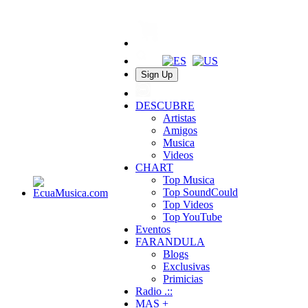
Sign Up
DESCUBRE
Artistas
Amigos
Musica
Videos
CHART
Top Musica
Top SoundCould
Top Videos
Top YouTube
Eventos
FARANDULA
Blogs
Exclusivas
Primicias
Radio .::
MAS +