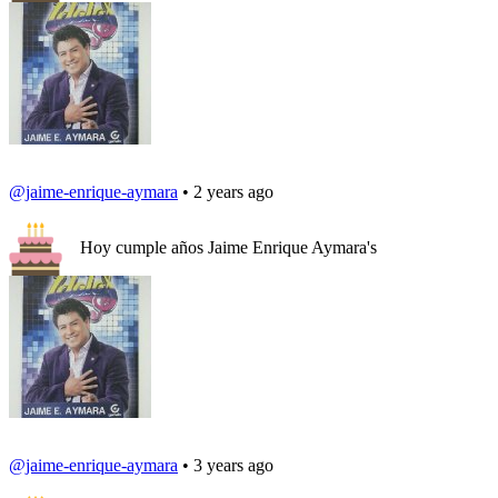
@jaime-enrique-aymara
• 2 years ago
Hoy cumple años Jaime Enrique Aymara's
@jaime-enrique-aymara
• 3 years ago