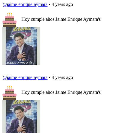
@jaime-enrique-aymara
• 4 years ago
Hoy cumple años Jaime Enrique Aymara's
@jaime-enrique-aymara
• 4 years ago
Hoy cumple años Jaime Enrique Aymara's