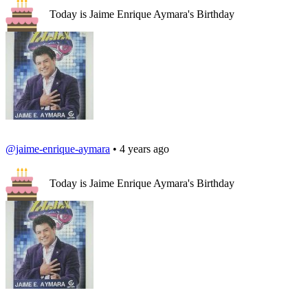
Today is Jaime Enrique Aymara's Birthday
@jaime-enrique-aymara
• 4 years ago
Today is Jaime Enrique Aymara's Birthday