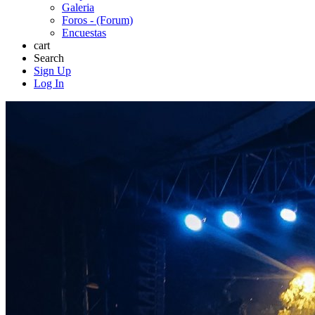
Galeria
Foros - (Forum)
Encuestas
cart
Search
Sign Up
Log In