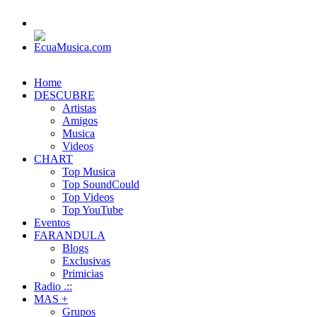
Home
DESCUBRE
Artistas
Amigos
Musica
Videos
CHART
Top Musica
Top SoundCould
Top Videos
Top YouTube
Eventos
FARANDULA
Blogs
Exclusivas
Primicias
Radio .::
MAS +
Grupos