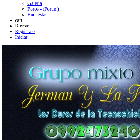
Galeria
Foros - (Forum)
Encuestas
cart
Buscar
Regístrate
Iniciar