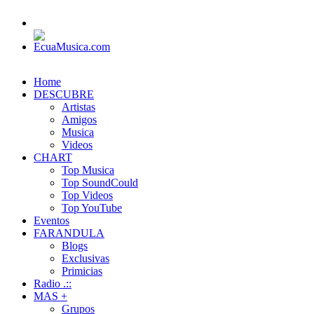
Home
DESCUBRE
Artistas
Amigos
Musica
Videos
CHART
Top Musica
Top SoundCould
Top Videos
Top YouTube
Eventos
FARANDULA
Blogs
Exclusivas
Primicias
Radio .::
MAS +
Grupos