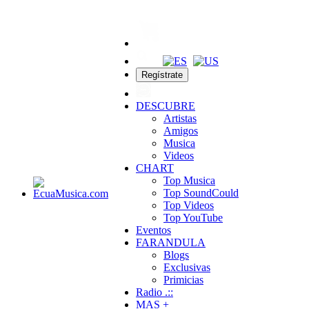
Regístrate
DESCUBRE
Artistas
Amigos
Musica
Videos
CHART
Top Musica
Top SoundCould
Top Videos
Top YouTube
Eventos
FARANDULA
Blogs
Exclusivas
Primicias
Radio .::
MAS +