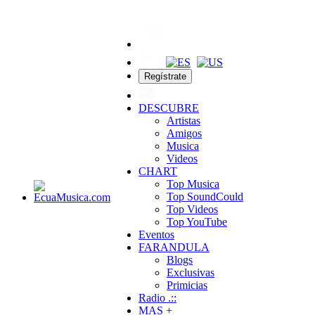
Regístrate
DESCUBRE
Artistas
Amigos
Musica
Videos
CHART
Top Musica
Top SoundCould
Top Videos
Top YouTube
Eventos
FARANDULA
Blogs
Exclusivas
Primicias
Radio .::
MAS +