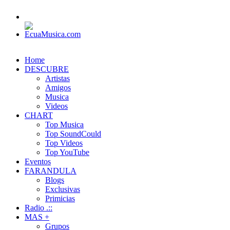
Home
DESCUBRE
Artistas
Amigos
Musica
Videos
CHART
Top Musica
Top SoundCould
Top Videos
Top YouTube
Eventos
FARANDULA
Blogs
Exclusivas
Primicias
Radio .::
MAS +
Grupos