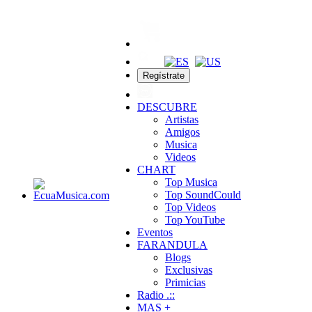
Regístrate
DESCUBRE
Artistas
Amigos
Musica
Videos
CHART
Top Musica
Top SoundCould
Top Videos
Top YouTube
Eventos
FARANDULA
Blogs
Exclusivas
Primicias
Radio .::
MAS +