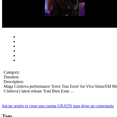
Category:
Duration:
Description:
Maga Córdova performance 'Error Tras Error' for Viva SiriusXM 
Córdova's latest release 'Está Bien Estar ...
Iniciar sesión or crear una cuenta GRATIS para dejar un comentario
Tags