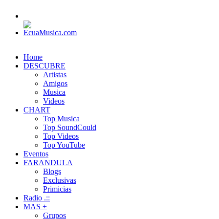
Home
DESCUBRE
Artistas
Amigos
Musica
Videos
CHART
Top Musica
Top SoundCould
Top Videos
Top YouTube
Eventos
FARANDULA
Blogs
Exclusivas
Primicias
Radio .::
MAS +
Grupos