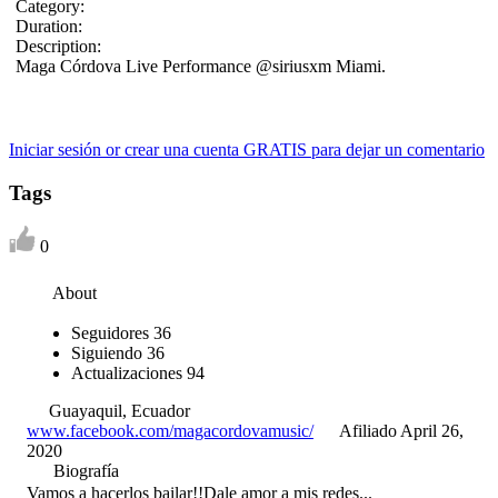
Category:
Duration:
Description:
Maga Córdova Live Performance @siriusxm Miami.
Iniciar sesión or crear una cuenta GRATIS para dejar un comentario
Tags
0
About
Seguidores
36
Siguiendo
36
Actualizaciones
94
Guayaquil, Ecuador
www.facebook.com/magacordovamusic/
Afiliado April 26,
2020
Biografía
Vamos a hacerlos bailar!!Dale amor a mis redes...