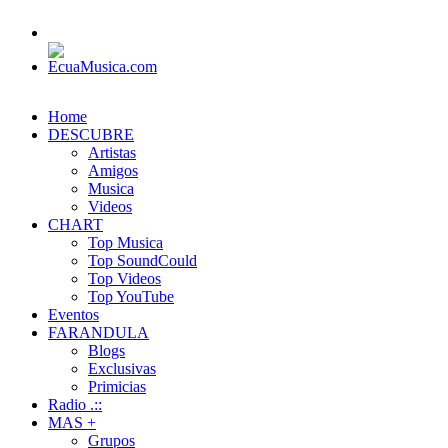
Home
DESCUBRE
Artistas
Amigos
Musica
Videos
CHART
Top Musica
Top SoundCould
Top Videos
Top YouTube
Eventos
FARANDULA
Blogs
Exclusivas
Primicias
Radio .::
MAS +
Grupos