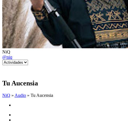
NiQ
@niq
Tu Aucensia
NiQ
»
Audio
» Tu Aucensia