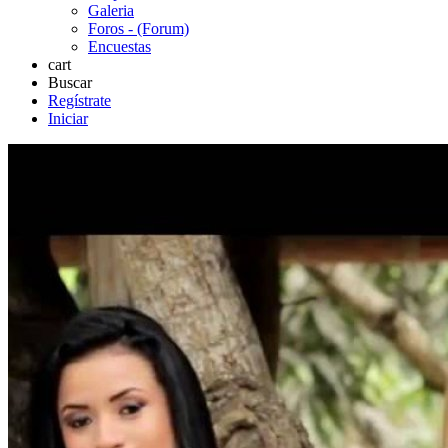
Galeria
Foros - (Forum)
Encuestas
cart
Buscar
Regístrate
Iniciar