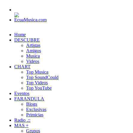
Home
DESCUBRE
Artistas
Amigos
Musica
Videos
CHART
Top Musica
Top SoundCould
Top Videos
Top YouTube
Eventos
FARANDULA
Blogs
Exclusivas
Primicias
Radio .::
MAS +
Grupos