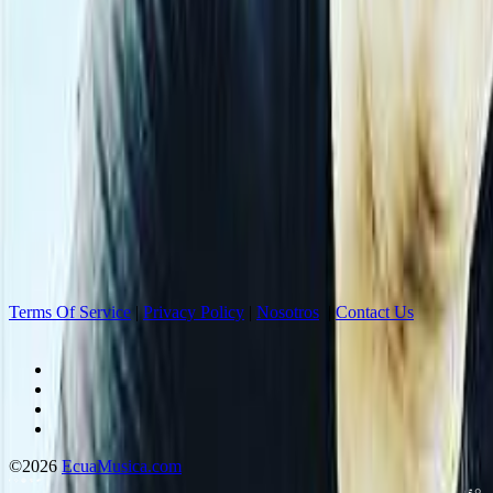
Terms Of Service
|
Privacy Policy
|
Nosotros
|
Contact Us
©2026
EcuaMusica.com