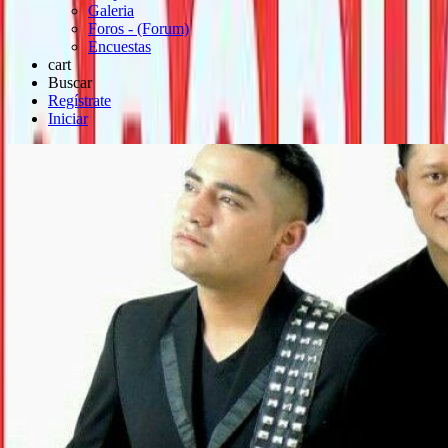
Galeria
Foros - (Forum)
Encuestas
cart
Buscar
Regístrate
Iniciar