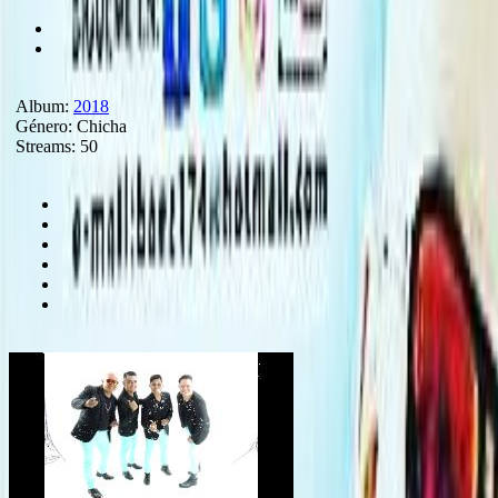
Album:
2018
Género:
Chicha
Streams:
50