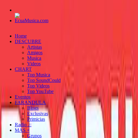
Home
DESCUBRE
Artistas
Amigos
Musica
Videos
CHART
Top Musica
Top SoundCould
Top Videos
Top YouTube
Eventos
FARANDULA
Blogs
Exclusivas
Primicias
Radio .::
MAS +
Grupos