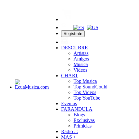
Regístrate
DESCUBRE
Artistas
Amigos
Musica
Videos
CHART
Top Musica
Top SoundCould
Top Videos
Top YouTube
Eventos
FARANDULA
Blogs
Exclusivas
Primicias
Radio .::
MAS +