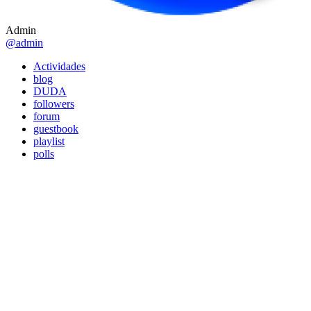
Admin
@admin
Actividades
blog
DUDA
followers
forum
guestbook
playlist
polls