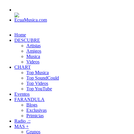
Home
DESCUBRE
Artistas
Amigos
Musica
Videos
CHART
Top Musica
Top SoundCould
Top Videos
Top YouTube
Eventos
FARANDULA
Blogs
Exclusivas
Primicias
Radio .::
MAS +
Grupos