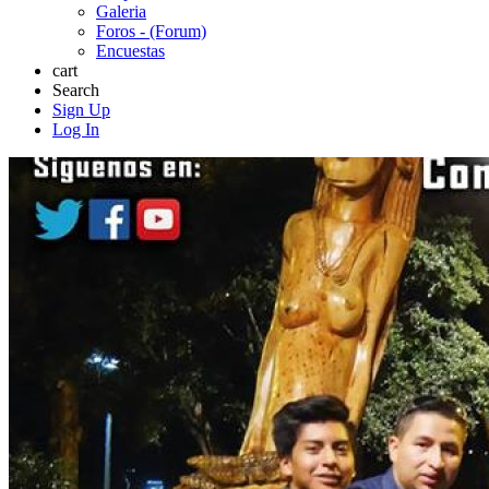
Galeria
Foros - (Forum)
Encuestas
cart
Search
Sign Up
Log In