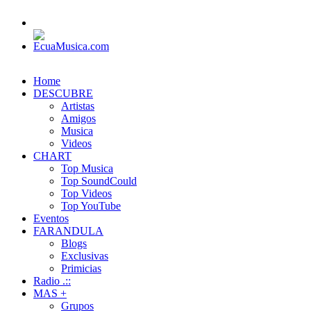
Home
DESCUBRE
Artistas
Amigos
Musica
Videos
CHART
Top Musica
Top SoundCould
Top Videos
Top YouTube
Eventos
FARANDULA
Blogs
Exclusivas
Primicias
Radio .::
MAS +
Grupos