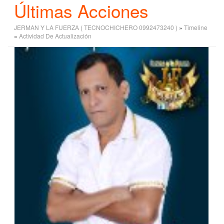
Últimas Acciones
JERMAN Y LA FUERZA ( TECNOCHICHERO 0992473240 )
»
Timeline
»
Actividad De Actualización