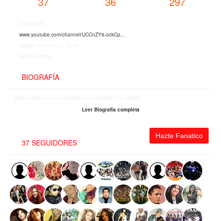
37
36
297
ECUADOR
www.youtube.com/channel/UCCnZY6-ockCp...
Afiliado January 17, 2018
desconectado
BIOGRAFÍA
Bienvenidos a este pequeño pero especial sitio donde...
Leer Biografía completa
Hazte Fanatico
37 SEGUIDORES