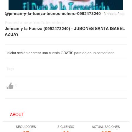
@jerman-y-la-fuerza-tecnochichero-0992473240
•
3 hace años
Posted a new YouTube video:
Jerman y la Fuerza (0992473240) - JUBONES SANTA ISABEL
AZUAY
Iniciar sesión or crear una cuenta GRATIS para dejar un comentario
Tags
0
ABOUT
SEGUIDORES
SIGUIENDO
ACTUALIZACIONES