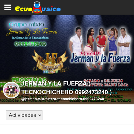
JERMAN Y LA FUERZA (
TECNOCHICHERO 0992473240 )
@jerman-y-la-fuerza-tecnochichero-0992473240