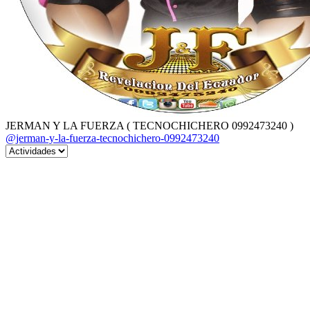
JERMAN Y LA FUERZA ( TECNOCHICHERO 0992473240 )
@jerman-y-la-fuerza-tecnochichero-0992473240