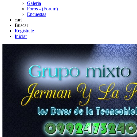
Galeria
Foros - (Forum)
Encuestas
cart
Buscar
Regístrate
Iniciar