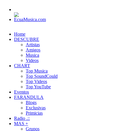
Home
DESCUBRE
Artistas
Amigos
Musica
Videos
CHART
Top Musica
Top SoundCould
Top Videos
Top YouTube
Eventos
FARANDULA
Blogs
Exclusivas
Primicias
Radio .::
MAS +
Grupos