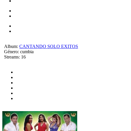
Album:
CANTANDO SOLO EXITOS
Género:
cumbia
Streams:
16