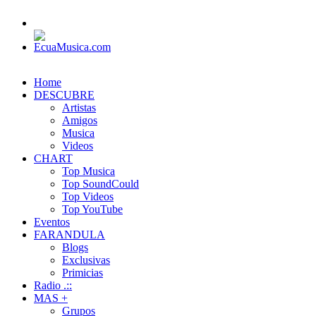
Home
DESCUBRE
Artistas
Amigos
Musica
Videos
CHART
Top Musica
Top SoundCould
Top Videos
Top YouTube
Eventos
FARANDULA
Blogs
Exclusivas
Primicias
Radio .::
MAS +
Grupos