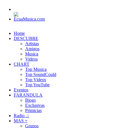
Home
DESCUBRE
Artistas
Amigos
Musica
Videos
CHART
Top Musica
Top SoundCould
Top Videos
Top YouTube
Eventos
FARANDULA
Blogs
Exclusivas
Primicias
Radio .::
MAS +
Grupos