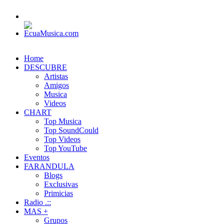
Home
DESCUBRE
Artistas
Amigos
Musica
Videos
CHART
Top Musica
Top SoundCould
Top Videos
Top YouTube
Eventos
FARANDULA
Blogs
Exclusivas
Primicias
Radio .::
MAS +
Grupos