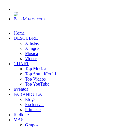
Home
DESCUBRE
Artistas
Amigos
Musica
Videos
CHART
Top Musica
Top SoundCould
Top Videos
Top YouTube
Eventos
FARANDULA
Blogs
Exclusivas
Primicias
Radio .::
MAS +
Grupos