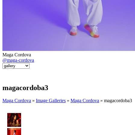
Maga Cordova
@maga-cordova
magacordoba3
Maga Cordova
»
Image Galleries
»
Maga Cordova
» magacordoba3