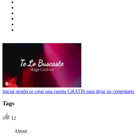
Iniciar sesión or crear una cuenta GRATIS para dejar un comentario
Tags
12
About