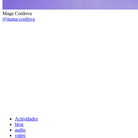
Maga Cordova
@maga-cordova
Actividades
blog
audio
video