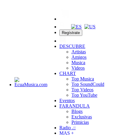
Regístrate
DESCUBRE
Artistas
Amigos
Musica
Videos
CHART
Top Musica
Top SoundCould
Top Videos
Top YouTube
Eventos
FARANDULA
Blogs
Exclusivas
Primicias
Radio .::
MAS +