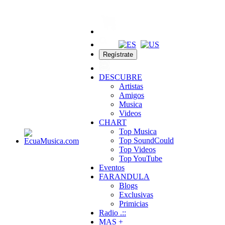
Regístrate
DESCUBRE
Artistas
Amigos
Musica
Videos
CHART
Top Musica
Top SoundCould
Top Videos
Top YouTube
Eventos
FARANDULA
Blogs
Exclusivas
Primicias
Radio .::
MAS +