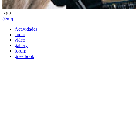
NiQ
@niq
Actividades
audio
video
gallery
forum
guestbook