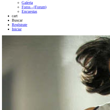
Galeria
Foros - (Forum)
Encuestas
cart
Buscar
Regístrate
Iniciar