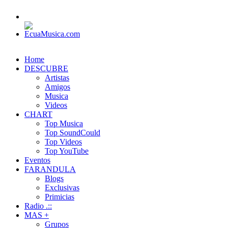
Home
DESCUBRE
Artistas
Amigos
Musica
Videos
CHART
Top Musica
Top SoundCould
Top Videos
Top YouTube
Eventos
FARANDULA
Blogs
Exclusivas
Primicias
Radio .::
MAS +
Grupos