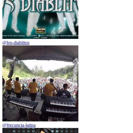
@los-diablitos
@frecuncia-latina