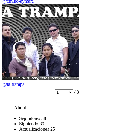
@emilio-aymara
@la-trampa
/ 3
About
Seguidores
38
Siguiendo
39
Actualizaciones
25