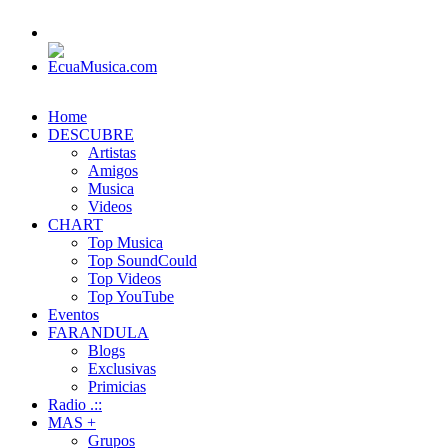
Home
DESCUBRE
Artistas
Amigos
Musica
Videos
CHART
Top Musica
Top SoundCould
Top Videos
Top YouTube
Eventos
FARANDULA
Blogs
Exclusivas
Primicias
Radio .::
MAS +
Grupos