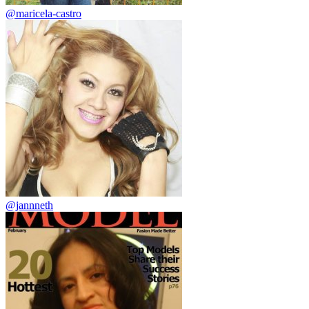
@maricela-castro
@jannneth