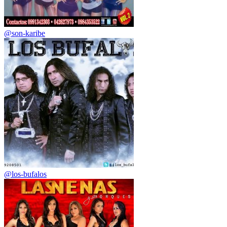
@son-karibe
@los-bufalos