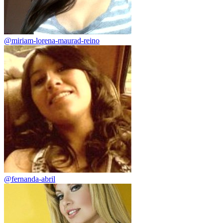
@miriam-lorena-maurad-reino
@fernanda-abril