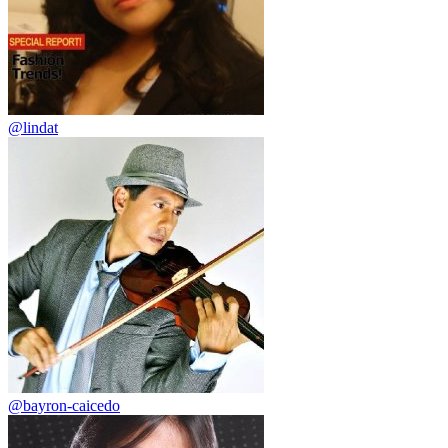
@lindat
@bayron-caicedo