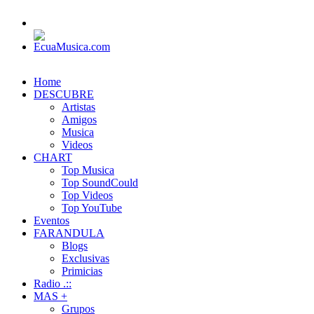
Home
DESCUBRE
Artistas
Amigos
Musica
Videos
CHART
Top Musica
Top SoundCould
Top Videos
Top YouTube
Eventos
FARANDULA
Blogs
Exclusivas
Primicias
Radio .::
MAS +
Grupos