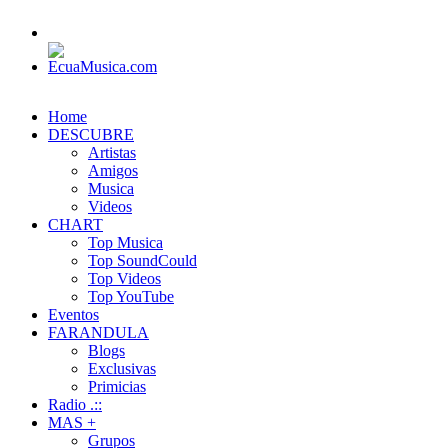
Home
DESCUBRE
Artistas
Amigos
Musica
Videos
CHART
Top Musica
Top SoundCould
Top Videos
Top YouTube
Eventos
FARANDULA
Blogs
Exclusivas
Primicias
Radio .::
MAS +
Grupos