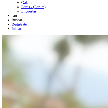
Galeria
Foros - (Forum)
Encuestas
cart
Buscar
Regístrate
Iniciar