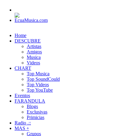
Home
DESCUBRE
Artistas
Amigos
Musica
Videos
CHART
Top Musica
Top SoundCould
Top Videos
Top YouTube
Eventos
FARANDULA
Blogs
Exclusivas
Primicias
Radio .::
MAS +
Grupos