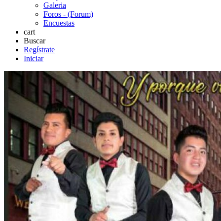
Galeria
Foros - (Forum)
Encuestas
cart
Buscar
Regístrate
Iniciar