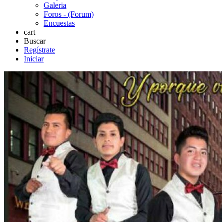
Galeria
Foros - (Forum)
Encuestas
cart
Buscar
Regístrate
Iniciar