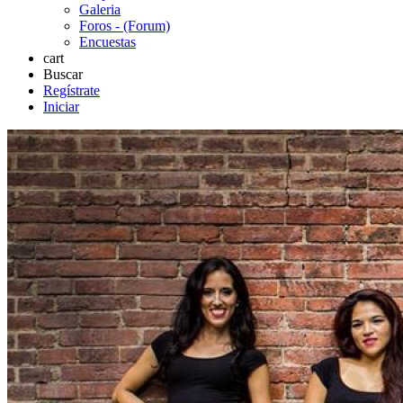
Galeria
Foros - (Forum)
Encuestas
cart
Buscar
Regístrate
Iniciar