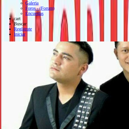
Galeria
Foros - (Forum)
Encuestas
cart
Buscar
Regístrate
Iniciar