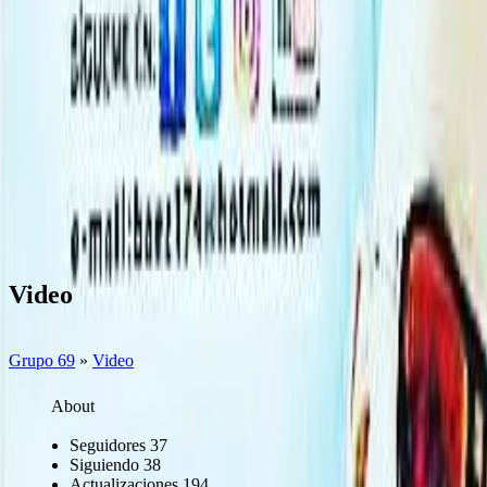
Video
Grupo 69
»
Video
About
Seguidores
37
Siguiendo
38
Actualizaciones
194