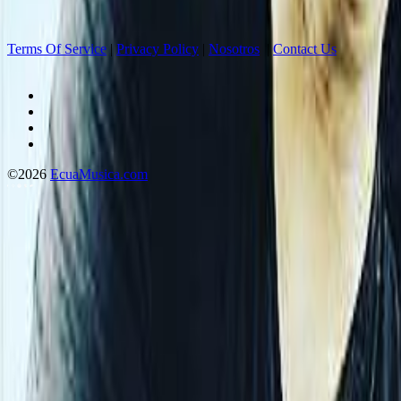
Terms Of Service
|
Privacy Policy
|
Nosotros
|
Contact Us
©2026
EcuaMusica.com