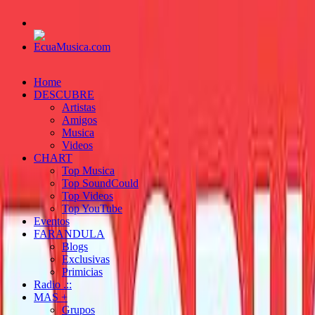
Home
DESCUBRE
Artistas
Amigos
Musica
Videos
CHART
Top Musica
Top SoundCould
Top Videos
Top YouTube
Eventos
FARANDULA
Blogs
Exclusivas
Primicias
Radio .::
MAS +
Grupos