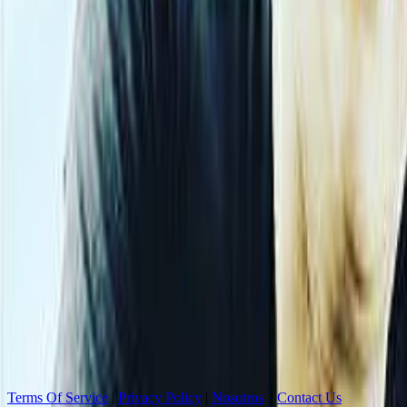
Terms Of Service
|
Privacy Policy
|
Nosotros
|
Contact Us