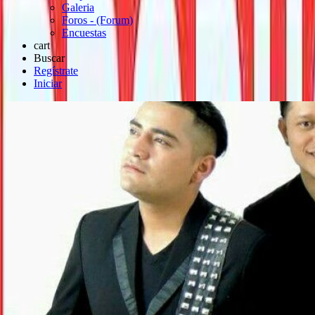
Galeria
Foros - (Forum)
Encuestas
cart
Buscar
Regístrate
Iniciar