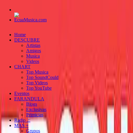
Home
DESCUBRE
Artistas
Amigos
Musica
Videos
CHART
Top Musica
Top SoundCould
Top Videos
Top YouTube
Eventos
FARANDULA
Blogs
Exclusivas
Primicias
Radio .::
MAS +
Grupos