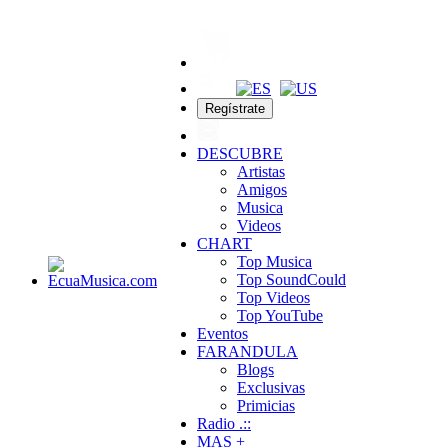
Regístrate
DESCUBRE
Artistas
Amigos
Musica
Videos
CHART
Top Musica
Top SoundCould
Top Videos
Top YouTube
Eventos
FARANDULA
Blogs
Exclusivas
Primicias
Radio .::
MAS +