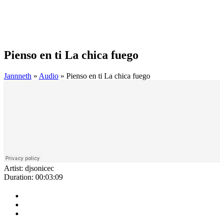
Pienso en ti La chica fuego
Jannneth
»
Audio
» Pienso en ti La chica fuego
Artist:
djsonicec
Duration:
00:03:09