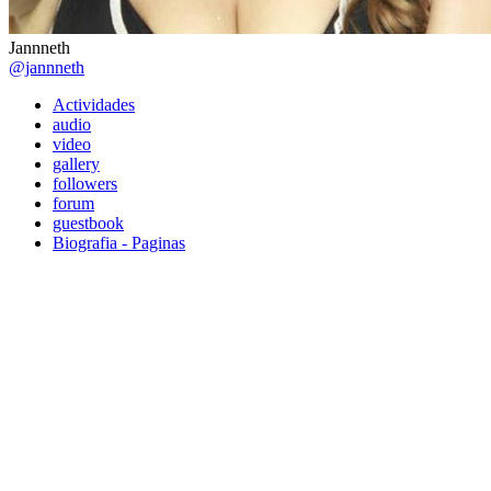
Jannneth
@jannneth
Actividades
audio
video
gallery
followers
forum
guestbook
Biografia - Paginas