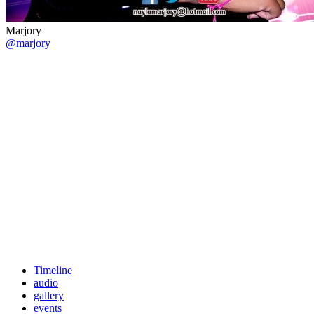
Marjory
@marjory
Timeline
audio
gallery
events