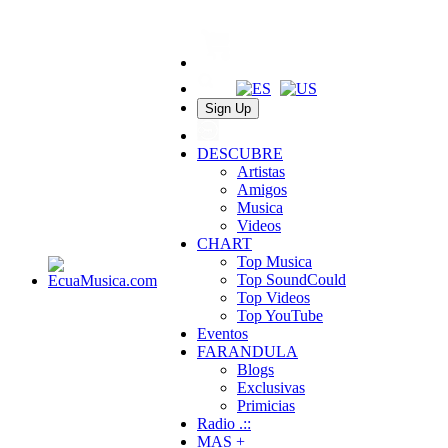
Sign Up
DESCUBRE
Artistas
Amigos
Musica
Videos
CHART
Top Musica
Top SoundCould
Top Videos
Top YouTube
Eventos
FARANDULA
Blogs
Exclusivas
Primicias
Radio .::
MAS +