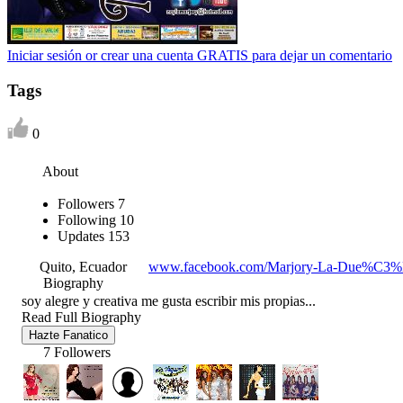
Iniciar sesión or crear una cuenta GRATIS para dejar un comentario
Tags
0
About
Followers
7
Following
10
Updates
153
Quito, Ecuador
www.facebook.com/Marjory-La-Due%C3%B
Biography
soy alegre y creativa me gusta escribir mis propias...
Read Full Biography
Hazte Fanatico
7 Followers