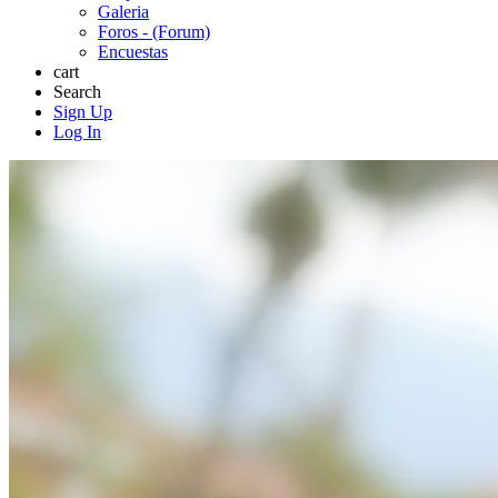
Galeria
Foros - (Forum)
Encuestas
cart
Search
Sign Up
Log In