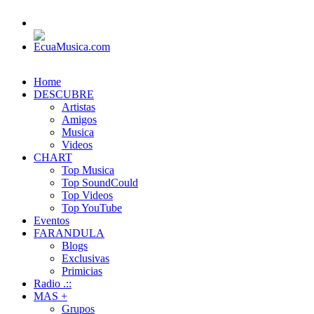
Home
DESCUBRE
Artistas
Amigos
Musica
Videos
CHART
Top Musica
Top SoundCould
Top Videos
Top YouTube
Eventos
FARANDULA
Blogs
Exclusivas
Primicias
Radio .::
MAS +
Grupos