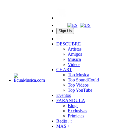
Sign Up
DESCUBRE
Artistas
Amigos
Musica
Videos
CHART
Top Musica
Top SoundCould
Top Videos
Top YouTube
Eventos
FARANDULA
Blogs
Exclusivas
Primicias
Radio .::
MAS +