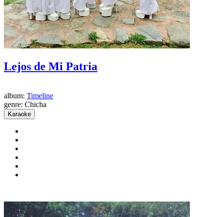
Lejos de Mi Patria
album:
Timeline
genre:
Chicha
Karaoke