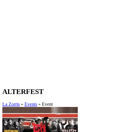
ALTERFEST
La Zorris
»
Events
» Event