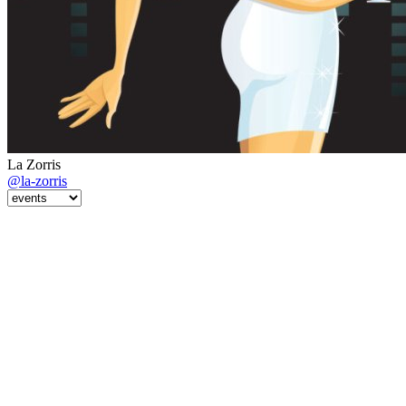
La Zorris
@la-zorris