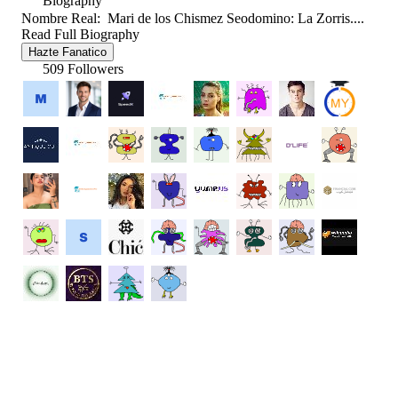
Biography
Nombre Real: Mari de los Chismez Seodomino: La Zorris....
Read Full Biography
Hazte Fanatico
509 Followers