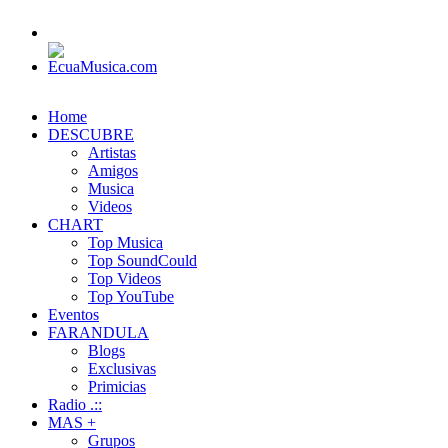
Home
DESCUBRE
Artistas
Amigos
Musica
Videos
CHART
Top Musica
Top SoundCould
Top Videos
Top YouTube
Eventos
FARANDULA
Blogs
Exclusivas
Primicias
Radio .::
MAS +
Grupos